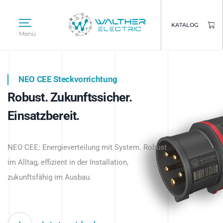
KATALOG
Menü
NEO CEE Steckvorrichtung
NEO ISY System
Robust. Zukunftssicher.
Intelligenz trifft Energie.
WALTHER ELECTRIC
Einsatzbereit.
Intelligente Stromverteilung
Das innovative Stecksystem für industrielle
beginnt hier.
NEO CEE: Energieverteilung mit System. Robust
Anwendungen – robust, IP-geschützt und
im Alltag, effizient in der Installation,
zukunftsfähig.
zukunftsfähig im Ausbau.
Jetzt entdecken
Jetzt entdecken