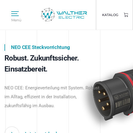
KATALOG
Menü
NEO CEE Steckvorrichtung
NEO ISY System
Robust. Zukunftssicher.
Intelligenz trifft Energie.
WALTHER ELECTRIC
Einsatzbereit.
Intelligente Stromverteilung
Das innovative Stecksystem für industrielle
beginnt hier.
NEO CEE: Energieverteilung mit System. Robust
Anwendungen – robust, IP-geschützt und
im Alltag, effizient in der Installation,
zukunftsfähig.
zukunftsfähig im Ausbau.
Jetzt entdecken
Jetzt entdecken