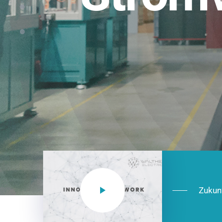
Einsatzberei
NEO CEE: Energieverteilung mit System.
effizient in der Installation, zukunftsfäh
Jetzt entdecken
Zukun