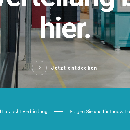
t.
hier.
Das innovative Stecksy
robust, IP-geschützt un
 Robust im Alltag,
ig im Ausbau.
Jetzt entd
Jetzt entdecken
ft braucht Verbindung
Folgen Sie uns für Innovati