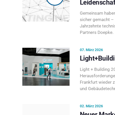
Leidenschaf
Gemeinsam haben 
sicher gemacht – 
Jahrzehnte techni
Partners Doepke.
07. März 2026
Light+Build
Light + Building 20
Herausforderunge
Frankfurt wieder 
und Gebäudetechni
02. März 2026
Neuer Marke