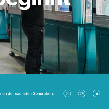
stem für industrielle Anwendungen –
d zukunftsfähig.
ecken
onen der nächsten Generation: