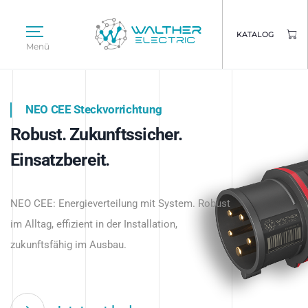
KATALOG
Menü
NEO CEE Steckvorrichtung
NEO ISY System
Robust. Zukunftssicher.
Intelligenz trifft Energie.
WALTHER ELECTRIC
Einsatzbereit.
Intelligente Stromverteilung
Das innovative Stecksystem für industrielle
beginnt hier.
NEO CEE: Energieverteilung mit System. Robust
Anwendungen – robust, IP-geschützt und
im Alltag, effizient in der Installation,
zukunftsfähig.
zukunftsfähig im Ausbau.
Jetzt entdecken
Jetzt entdecken