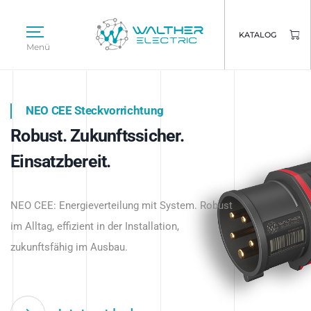
KATALOG
Menü
NEO CEE Steckvorrichtung
NEO ISY System
Robust. Zukunftssicher.
Intelligenz trifft Energie.
WALTHER ELECTRIC
Einsatzbereit.
Intelligente Stromverteilung
Das innovative Stecksystem für industrielle
beginnt hier.
NEO CEE: Energieverteilung mit System. Robust
Anwendungen – robust, IP-geschützt und
im Alltag, effizient in der Installation,
zukunftsfähig.
zukunftsfähig im Ausbau.
Jetzt entdecken
Jetzt entdecken