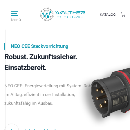
KATALOG
Menü
NEO CEE Steckvorrichtung
NEO ISY System
Robust. Zukunftssicher.
Intelligenz trifft Energie.
WALTHER ELECTRIC
Einsatzbereit.
Intelligente Stromverteilung
Das innovative Stecksystem für industrielle
beginnt hier.
NEO CEE: Energieverteilung mit System. Robust
Anwendungen – robust, IP-geschützt und
im Alltag, effizient in der Installation,
zukunftsfähig.
zukunftsfähig im Ausbau.
Jetzt entdecken
Jetzt entdecken