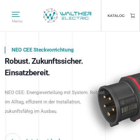
KATALOG
Menü
NEO CEE Steckvorrichtung
NEO ISY System
Robust. Zukunftssicher.
Intelligenz trifft Energie.
WALTHER ELECTRIC
Einsatzbereit.
Intelligente Stromverteilung
Das innovative Stecksystem für industrielle
beginnt hier.
NEO CEE: Energieverteilung mit System. Robust
Anwendungen – robust, IP-geschützt und
im Alltag, effizient in der Installation,
zukunftsfähig.
zukunftsfähig im Ausbau.
Jetzt entdecken
Jetzt entdecken