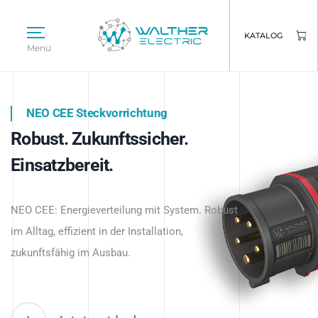
KATALOG
Menü
NEO CEE Steckvorrichtung
NEO ISY System
Robust. Zukunftssicher.
Intelligenz trifft Energie.
WALTHER ELECTRIC
Einsatzbereit.
Intelligente Stromverteilung
Das innovative Stecksystem für industrielle
beginnt hier.
NEO CEE: Energieverteilung mit System. Robust
Anwendungen – robust, IP-geschützt und
im Alltag, effizient in der Installation,
zukunftsfähig.
zukunftsfähig im Ausbau.
Jetzt entdecken
Jetzt entdecken