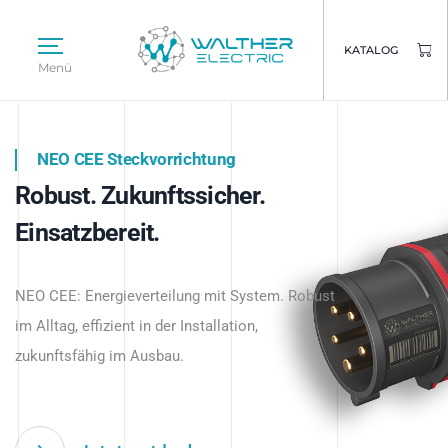
KATALOG
Menü
NEO CEE Steckvorrichtung
NEO ISY System
Robust. Zukunftssicher.
Intelligenz trifft Energie.
WALTHER ELECTRIC
Einsatzbereit.
Intelligente Stromverteilung
Das innovative Stecksystem für industrielle
beginnt hier.
NEO CEE: Energieverteilung mit System. Robust
Anwendungen – robust, IP-geschützt und
im Alltag, effizient in der Installation,
zukunftsfähig.
zukunftsfähig im Ausbau.
Jetzt entdecken
Jetzt entdecken