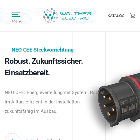
KATALOG
Menü
NEO CEE Steckvorrichtung
NEO ISY System
Robust. Zukunftssicher.
Intelligenz trifft Energie.
WALTHER ELECTRIC
Einsatzbereit.
Intelligente Stromverteilung
Das innovative Stecksystem für industrielle
beginnt hier.
NEO CEE: Energieverteilung mit System. Robust
Anwendungen – robust, IP-geschützt und
im Alltag, effizient in der Installation,
zukunftsfähig.
zukunftsfähig im Ausbau.
Jetzt entdecken
Jetzt entdecken