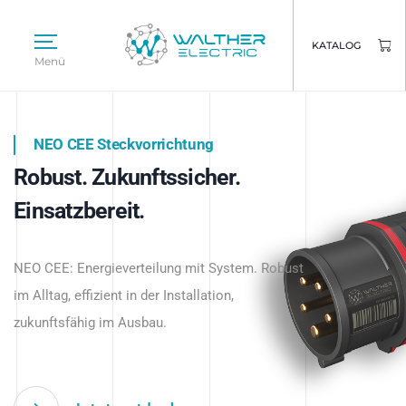
KATALOG
Menü
NEO CEE Steckvorrichtung
NEO ISY System
Robust. Zukunftssicher.
Intelligenz trifft Energie.
WALTHER ELECTRIC
Einsatzbereit.
Intelligente Stromverteilung
Das innovative Stecksystem für industrielle
beginnt hier.
NEO CEE: Energieverteilung mit System. Robust
Anwendungen – robust, IP-geschützt und
im Alltag, effizient in der Installation,
zukunftsfähig.
zukunftsfähig im Ausbau.
Jetzt entdecken
Jetzt entdecken