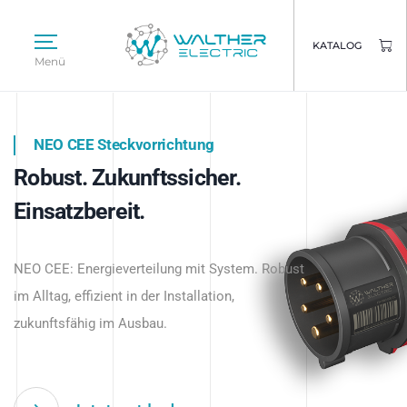
KATALOG
Menü
NEO CEE Steckvorrichtung
NEO ISY System
Robust. Zukunftssicher.
Intelligenz trifft Energie.
WALTHER ELECTRIC
Einsatzbereit.
Intelligente Stromverteilung
Das innovative Stecksystem für industrielle
beginnt hier.
NEO CEE: Energieverteilung mit System. Robust
Anwendungen – robust, IP-geschützt und
im Alltag, effizient in der Installation,
zukunftsfähig.
zukunftsfähig im Ausbau.
Jetzt entdecken
Jetzt entdecken