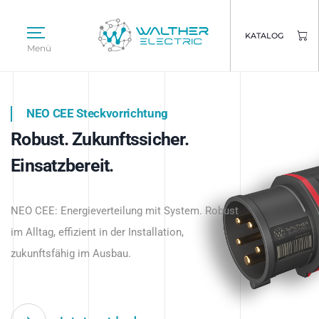
KATALOG
Menü
NEO CEE Steckvorrichtung
NEO ISY System
Robust. Zukunftssicher.
Intelligenz trifft Energie.
WALTHER ELECTRIC
Einsatzbereit.
Intelligente Stromverteilung
Das innovative Stecksystem für industrielle
beginnt hier.
NEO CEE: Energieverteilung mit System. Robust
Anwendungen – robust, IP-geschützt und
im Alltag, effizient in der Installation,
zukunftsfähig.
zukunftsfähig im Ausbau.
Jetzt entdecken
Jetzt entdecken