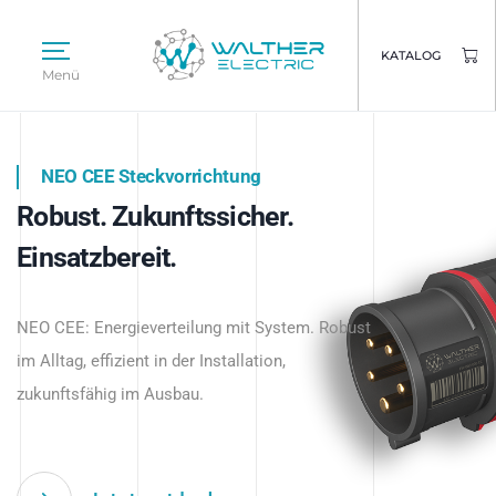
KATALOG
Menü
NEO CEE Steckvorrichtung
NEO ISY System
Robust. Zukunftssicher.
Intelligenz trifft Energie.
WALTHER ELECTRIC
Einsatzbereit.
Intelligente Stromverteilung
Das innovative Stecksystem für industrielle
beginnt hier.
NEO CEE: Energieverteilung mit System. Robust
Anwendungen – robust, IP-geschützt und
im Alltag, effizient in der Installation,
zukunftsfähig.
zukunftsfähig im Ausbau.
Jetzt entdecken
Jetzt entdecken