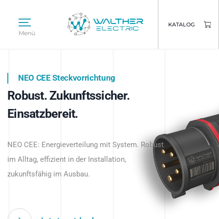
KATALOG
Menü
NEO CEE Steckvorrichtung
NEO ISY System
Robust. Zukunftssicher.
Intelligenz trifft Energie.
WALTHER ELECTRIC
Einsatzbereit.
Intelligente Stromverteilung
Das innovative Stecksystem für industrielle
beginnt hier.
NEO CEE: Energieverteilung mit System. Robust
Anwendungen – robust, IP-geschützt und
im Alltag, effizient in der Installation,
zukunftsfähig.
zukunftsfähig im Ausbau.
Jetzt entdecken
Jetzt entdecken