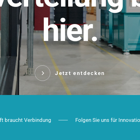
t.
hier.
Das innovative Stecksy
robust, IP-geschützt un
 Robust im Alltag,
ig im Ausbau.
Jetzt entd
Jetzt entdecken
ft braucht Verbindung
Folgen Sie uns für Innovati