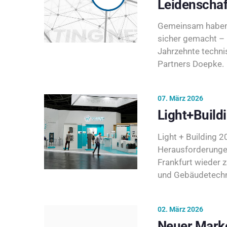
Leidenschaf
Gemeinsam haben 
sicher gemacht – 
Jahrzehnte techni
Partners Doepke.
07. März 2026
Light+Build
Light + Building 20
Herausforderunge
Frankfurt wieder 
und Gebäudetechni
02. März 2026
Neuer Marke