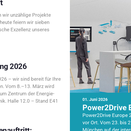
t
wir unzählige Projekte
heute feiern wir sieben
sche Exzellenz unseres
ing 2026
26 – wir sind bereit für Ihre
n. Vom 8.–13. März wird
zum Zentrum der Energie-
01. Juni 2026
k. Halle 12.0 – Stand E41
Power2Drive 
Power2Drive Europe 2
vor Ort. Vom 23. bis 2
nauftritt:
München auf der inte