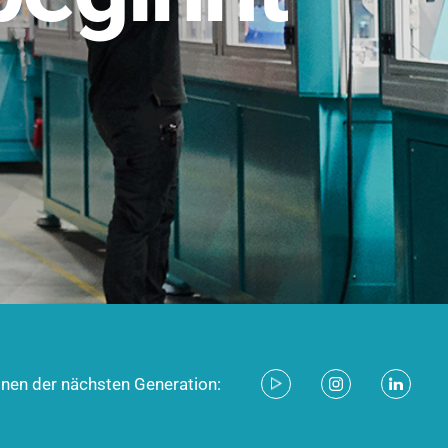
stem für industrielle Anwendungen –
d zukunftsfähig.
ecken
onen der nächsten Generation: