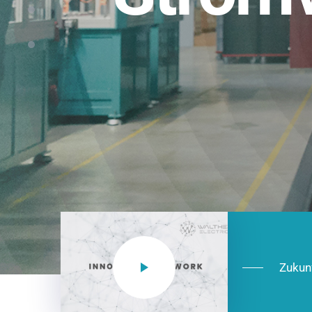
Einsatzberei
NEO CEE: Energieverteilung mit System.
effizient in der Installation, zukunftsfäh
Jetzt entdecken
Zukun