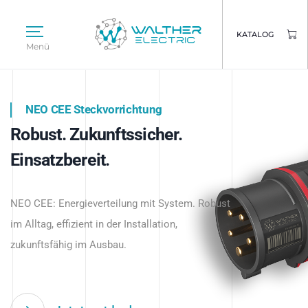
KATALOG
Menü
NEO CEE Steckvorrichtung
NEO ISY System
Robust. Zukunftssicher.
Intelligenz trifft Energie.
WALTHER ELECTRIC
Einsatzbereit.
Intelligente Stromverteilung
Das innovative Stecksystem für industrielle
beginnt hier.
NEO CEE: Energieverteilung mit System. Robust
Anwendungen – robust, IP-geschützt und
im Alltag, effizient in der Installation,
zukunftsfähig.
zukunftsfähig im Ausbau.
Jetzt entdecken
Jetzt entdecken