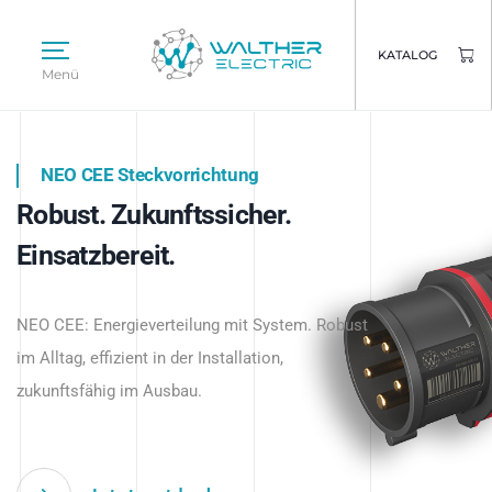
KATALOG
Menü
NEO CEE Steckvorrichtung
NEO ISY System
Robust. Zukunftssicher.
Intelligenz trifft Energie.
WALTHER ELECTRIC
Einsatzbereit.
Intelligente Stromverteilung
Das innovative Stecksystem für industrielle
beginnt hier.
NEO CEE: Energieverteilung mit System. Robust
Anwendungen – robust, IP-geschützt und
im Alltag, effizient in der Installation,
zukunftsfähig.
zukunftsfähig im Ausbau.
Jetzt entdecken
Jetzt entdecken