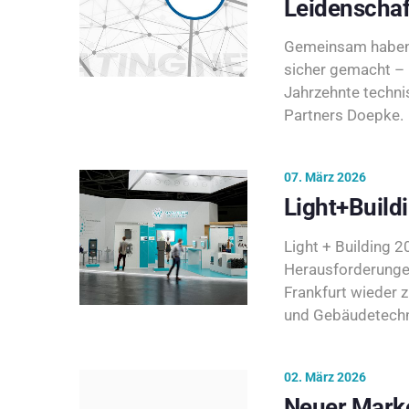
Leidenschaf
Gemeinsam haben 
sicher gemacht – 
Jahrzehnte techni
Partners Doepke.
07. März 2026
Light+Build
Light + Building 20
Herausforderunge
Frankfurt wieder 
und Gebäudetechni
02. März 2026
Neuer Marke