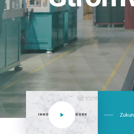
Einsatzberei
NEO CEE: Energieverteilung mit System.
effizient in der Installation, zukunftsfäh
Jetzt entdecken
Zukun