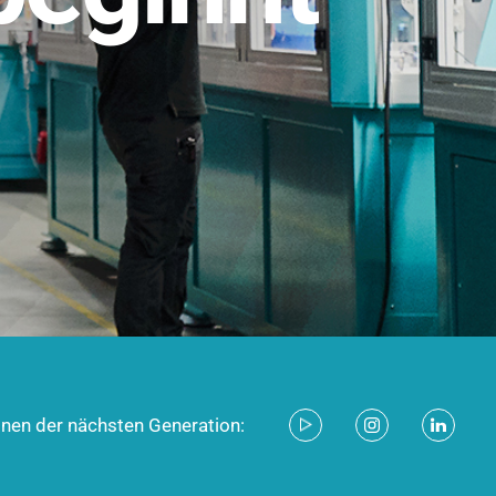
stem für industrielle Anwendungen –
d zukunftsfähig.
ecken
onen der nächsten Generation: