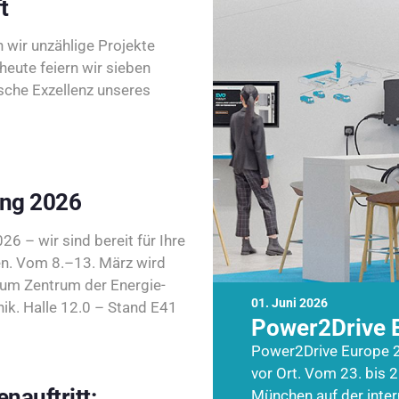
t
wir unzählige Projekte
heute feiern wir sieben
sche Exzellenz unseres
ing 2026
26 – wir sind bereit für Ihre
n. Vom 8.–13. März wird
zum Zentrum der Energie-
01. Juni 2026
k. Halle 12.0 – Stand E41
Power2Drive 
Power2Drive Europe 2
vor Ort. Vom 23. bis 2
nauftritt:
München auf der inte