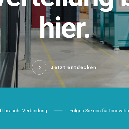
t.
hier.
Das innovative Stecksy
robust, IP-geschützt un
 Robust im Alltag,
ig im Ausbau.
Jetzt entd
Jetzt entdecken
ft braucht Verbindung
Folgen Sie uns für Innovati