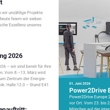
t
wir unzählige Projekte
heute feiern wir sieben
sche Exzellenz unseres
ing 2026
26 – wir sind bereit für Ihre
n. Vom 8.–13. März wird
zum Zentrum der Energie-
01. Juni 2026
k. Halle 12.0 – Stand E41
Power2Drive 
Power2Drive Europe 2
vor Ort. Vom 23. bis 2
nauftritt:
München auf der inte