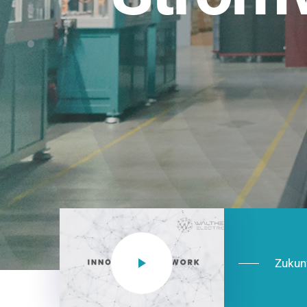
Einsatzberei
NEO CEE: Energieverteilung mit System.
effizient in der Installation, zukunftsfäh
Jetzt entdecken
Zukun