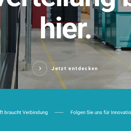
t.
hier.
Das innovative Stecksy
robust, IP-geschützt un
 Robust im Alltag,
ig im Ausbau.
Jetzt entd
Jetzt entdecken
ft braucht Verbindung
Folgen Sie uns für Innovati