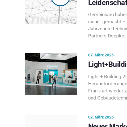
Leidenschaf
Gemeinsam haben 
sicher gemacht – 
Jahrzehnte techni
Partners Doepke.
07. März 2026
Light+Build
Light + Building 20
Herausforderunge
Frankfurt wieder 
und Gebäudetechni
02. März 2026
Neuer Marke