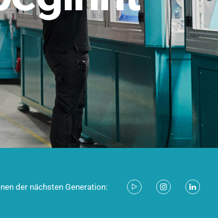
stem für industrielle Anwendungen –
d zukunftsfähig.
ecken
onen der nächsten Generation: