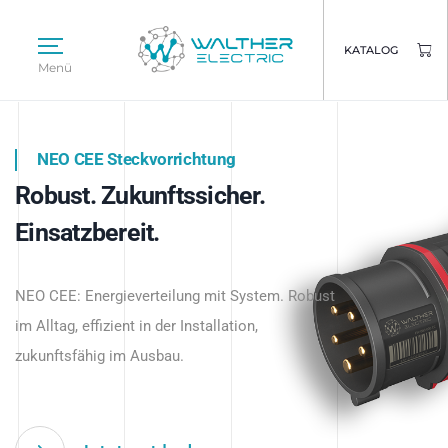
KATALOG
Menü
NEO CEE Steckvorrichtung
NEO ISY System
Robust. Zukunftssicher.
Intelligenz trifft Energie.
WALTHER ELECTRIC
Einsatzbereit.
Intelligente Stromverteilung
Das innovative Stecksystem für industrielle
beginnt hier.
NEO CEE: Energieverteilung mit System. Robust
Anwendungen – robust, IP-geschützt und
im Alltag, effizient in der Installation,
zukunftsfähig.
zukunftsfähig im Ausbau.
Jetzt entdecken
Jetzt entdecken