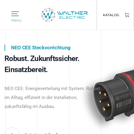
KATALOG
Menü
NEO CEE Steckvorrichtung
NEO ISY System
Robust. Zukunftssicher.
Intelligenz trifft Energie.
WALTHER ELECTRIC
Einsatzbereit.
Intelligente Stromverteilung
Das innovative Stecksystem für industrielle
beginnt hier.
NEO CEE: Energieverteilung mit System. Robust
Anwendungen – robust, IP-geschützt und
im Alltag, effizient in der Installation,
zukunftsfähig.
zukunftsfähig im Ausbau.
Jetzt entdecken
Jetzt entdecken