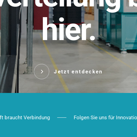
t.
hier.
Das innovative Stecksy
robust, IP-geschützt un
 Robust im Alltag,
ig im Ausbau.
Jetzt entd
Jetzt entdecken
ft braucht Verbindung
Folgen Sie uns für Innovati