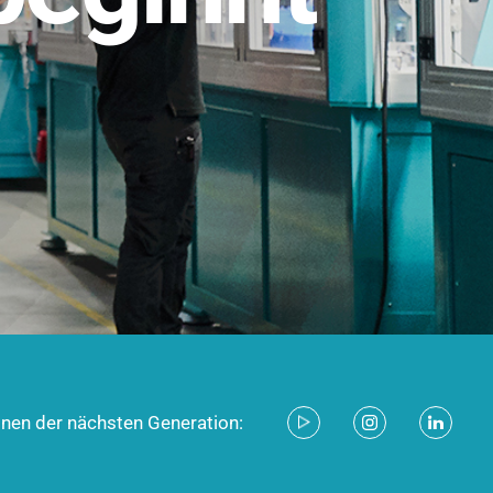
stem für industrielle Anwendungen –
d zukunftsfähig.
ecken
onen der nächsten Generation: