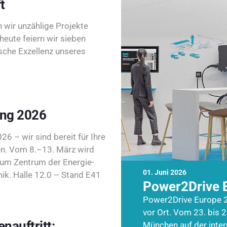
t
wir unzählige Projekte
heute feiern wir sieben
sche Exzellenz unseres
ing 2026
26 – wir sind bereit für Ihre
n. Vom 8.–13. März wird
zum Zentrum der Energie-
01. Juni 2026
k. Halle 12.0 – Stand E41
Power2Drive 
Power2Drive Europe 2
vor Ort. Vom 23. bis 2
nauftritt:
München auf der inte