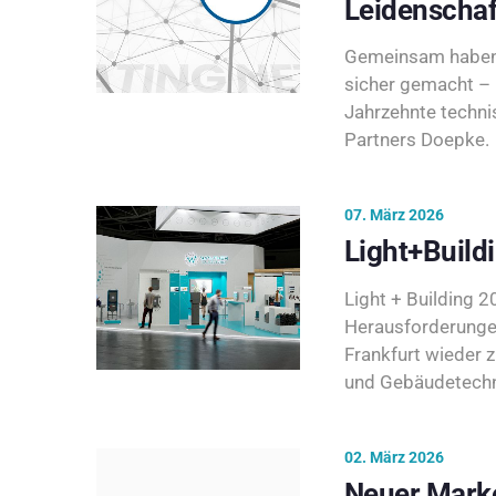
Leidenschaf
Gemeinsam haben 
sicher gemacht – 
Jahrzehnte techni
Partners Doepke.
07. März 2026
Light+Build
Light + Building 20
Herausforderunge
Frankfurt wieder 
und Gebäudetechni
02. März 2026
Neuer Marke