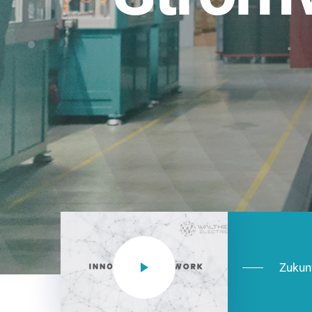
Einsatzberei
NEO CEE: Energieverteilung mit System.
effizient in der Installation, zukunftsfäh
Jetzt entdecken
Zukun