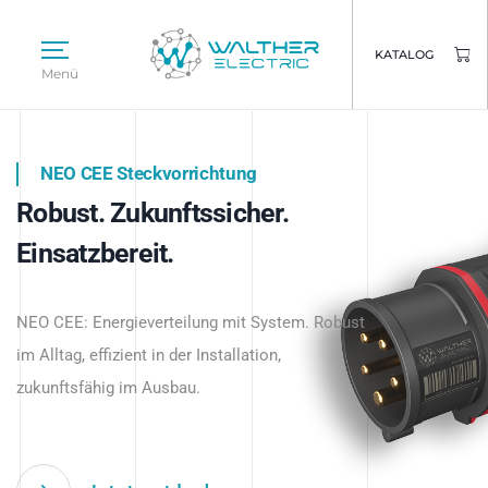
KATALOG
Menü
NEO CEE Steckvorrichtung
NEO ISY System
Robust. Zukunftssicher.
Intelligenz trifft Energie.
WALTHER ELECTRIC
Einsatzbereit.
Intelligente Stromverteilung
Das innovative Stecksystem für industrielle
beginnt hier.
NEO CEE: Energieverteilung mit System. Robust
Anwendungen – robust, IP-geschützt und
im Alltag, effizient in der Installation,
zukunftsfähig.
zukunftsfähig im Ausbau.
Jetzt entdecken
Jetzt entdecken