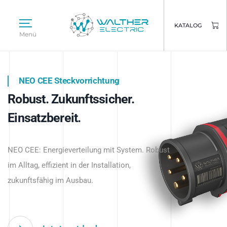
KATALOG
Menü
NEO CEE Steckvorrichtung
NEO ISY System
Robust. Zukunftssicher.
Intelligenz trifft Energie.
WALTHER ELECTRIC
Einsatzbereit.
Intelligente Stromverteilung
Das innovative Stecksystem für industrielle
beginnt hier.
NEO CEE: Energieverteilung mit System. Robust
Anwendungen – robust, IP-geschützt und
im Alltag, effizient in der Installation,
zukunftsfähig.
zukunftsfähig im Ausbau.
Jetzt entdecken
Jetzt entdecken