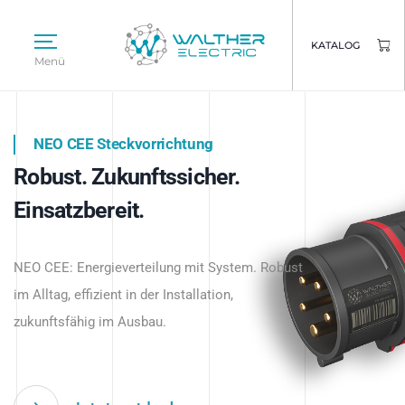
KATALOG
Menü
NEO CEE Steckvorrichtung
NEO ISY System
Robust. Zukunftssicher.
Intelligenz trifft Energie.
WALTHER ELECTRIC
Einsatzbereit.
Intelligente Stromverteilung
Das innovative Stecksystem für industrielle
beginnt hier.
NEO CEE: Energieverteilung mit System. Robust
Anwendungen – robust, IP-geschützt und
im Alltag, effizient in der Installation,
zukunftsfähig.
zukunftsfähig im Ausbau.
Jetzt entdecken
Jetzt entdecken