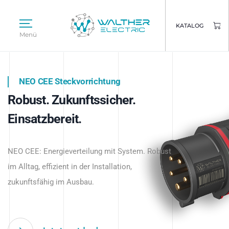
KATALOG
Menü
NEO CEE Steckvorrichtung
NEO ISY System
Robust. Zukunftssicher.
Intelligenz trifft Energie.
WALTHER ELECTRIC
Einsatzbereit.
Intelligente Stromverteilung
Das innovative Stecksystem für industrielle
beginnt hier.
NEO CEE: Energieverteilung mit System. Robust
Anwendungen – robust, IP-geschützt und
im Alltag, effizient in der Installation,
zukunftsfähig.
zukunftsfähig im Ausbau.
Jetzt entdecken
Jetzt entdecken