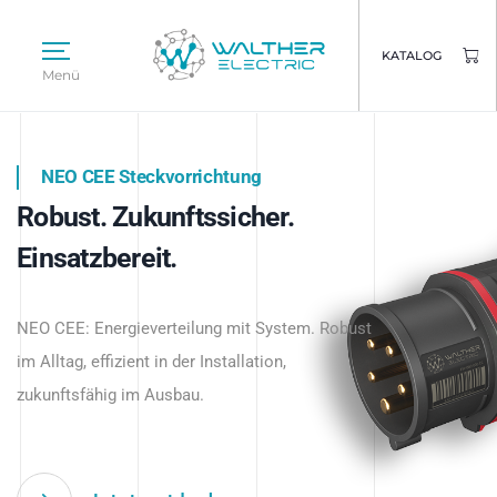
KATALOG
Menü
NEO CEE Steckvorrichtung
NEO ISY System
Robust. Zukunftssicher.
Intelligenz trifft Energie.
WALTHER ELECTRIC
Einsatzbereit.
Intelligente Stromverteilung
Das innovative Stecksystem für industrielle
beginnt hier.
NEO CEE: Energieverteilung mit System. Robust
Anwendungen – robust, IP-geschützt und
im Alltag, effizient in der Installation,
zukunftsfähig.
zukunftsfähig im Ausbau.
Jetzt entdecken
Jetzt entdecken