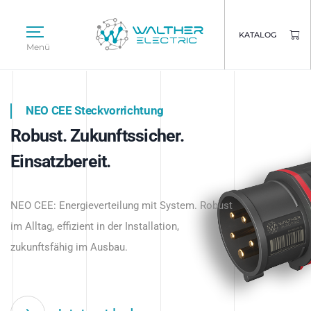
KATALOG
Menü
NEO CEE Steckvorrichtung
NEO ISY System
Robust. Zukunftssicher.
Intelligenz trifft Energie.
WALTHER ELECTRIC
Einsatzbereit.
Intelligente Stromverteilung
Das innovative Stecksystem für industrielle
beginnt hier.
NEO CEE: Energieverteilung mit System. Robust
Anwendungen – robust, IP-geschützt und
im Alltag, effizient in der Installation,
zukunftsfähig.
zukunftsfähig im Ausbau.
Jetzt entdecken
Jetzt entdecken