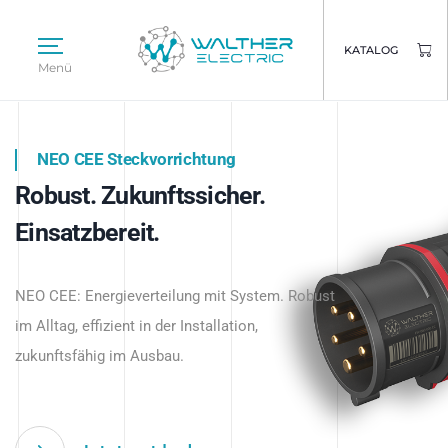
KATALOG
Menü
NEO CEE Steckvorrichtung
NEO ISY System
Robust. Zukunftssicher.
Intelligenz trifft Energie.
WALTHER ELECTRIC
Einsatzbereit.
Intelligente Stromverteilung
Das innovative Stecksystem für industrielle
beginnt hier.
NEO CEE: Energieverteilung mit System. Robust
Anwendungen – robust, IP-geschützt und
im Alltag, effizient in der Installation,
zukunftsfähig.
zukunftsfähig im Ausbau.
Jetzt entdecken
Jetzt entdecken