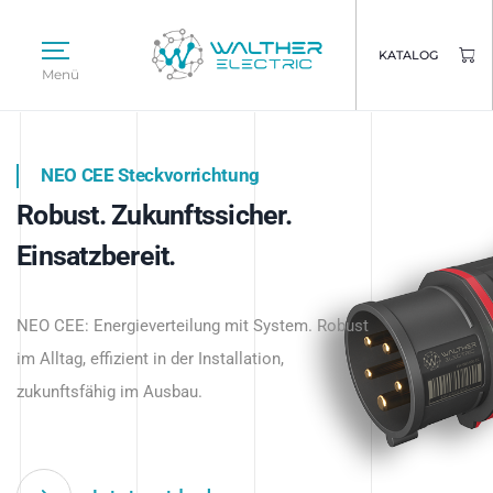
KATALOG
Menü
NEO CEE Steckvorrichtung
NEO ISY System
Robust. Zukunftssicher.
Intelligenz trifft Energie.
WALTHER ELECTRIC
Einsatzbereit.
Intelligente Stromverteilung
Das innovative Stecksystem für industrielle
beginnt hier.
NEO CEE: Energieverteilung mit System. Robust
Anwendungen – robust, IP-geschützt und
im Alltag, effizient in der Installation,
zukunftsfähig.
zukunftsfähig im Ausbau.
Jetzt entdecken
Jetzt entdecken