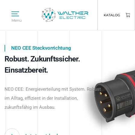
KATALOG
Menü
NEO CEE Steckvorrichtung
NEO ISY System
Robust. Zukunftssicher.
Intelligenz trifft Energie.
WALTHER ELECTRIC
Einsatzbereit.
Intelligente Stromverteilung
Das innovative Stecksystem für industrielle
beginnt hier.
NEO CEE: Energieverteilung mit System. Robust
Anwendungen – robust, IP-geschützt und
im Alltag, effizient in der Installation,
zukunftsfähig.
zukunftsfähig im Ausbau.
Jetzt entdecken
Jetzt entdecken