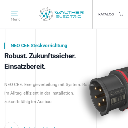
KATALOG
Menü
NEO CEE Steckvorrichtung
NEO ISY System
Robust. Zukunftssicher.
Intelligenz trifft Energie.
WALTHER ELECTRIC
Einsatzbereit.
Intelligente Stromverteilung
Das innovative Stecksystem für industrielle
beginnt hier.
NEO CEE: Energieverteilung mit System. Robust
Anwendungen – robust, IP-geschützt und
im Alltag, effizient in der Installation,
zukunftsfähig.
zukunftsfähig im Ausbau.
Jetzt entdecken
Jetzt entdecken