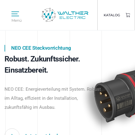
KATALOG
Menü
NEO CEE Steckvorrichtung
NEO ISY System
Robust. Zukunftssicher.
Intelligenz trifft Energie.
WALTHER ELECTRIC
Einsatzbereit.
Intelligente Stromverteilung
Das innovative Stecksystem für industrielle
beginnt hier.
NEO CEE: Energieverteilung mit System. Robust
Anwendungen – robust, IP-geschützt und
im Alltag, effizient in der Installation,
zukunftsfähig.
zukunftsfähig im Ausbau.
Jetzt entdecken
Jetzt entdecken