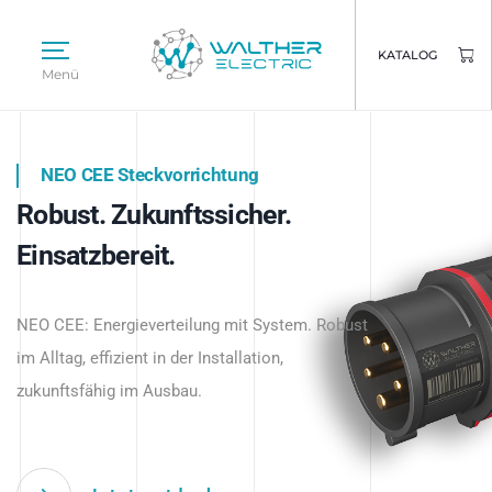
KATALOG
Menü
NEO CEE Steckvorrichtung
NEO ISY System
Robust. Zukunftssicher.
Intelligenz trifft Energie.
WALTHER ELECTRIC
Einsatzbereit.
Intelligente Stromverteilung
Das innovative Stecksystem für industrielle
beginnt hier.
NEO CEE: Energieverteilung mit System. Robust
Anwendungen – robust, IP-geschützt und
im Alltag, effizient in der Installation,
zukunftsfähig.
zukunftsfähig im Ausbau.
Jetzt entdecken
Jetzt entdecken