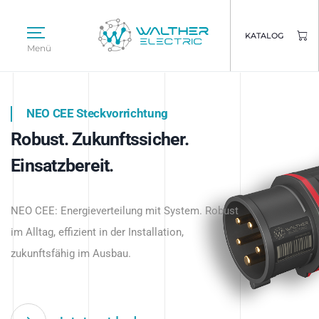
KATALOG
Menü
NEO CEE Steckvorrichtung
NEO ISY System
Robust. Zukunftssicher.
Intelligenz trifft Energie.
WALTHER ELECTRIC
Einsatzbereit.
Intelligente Stromverteilung
Das innovative Stecksystem für industrielle
beginnt hier.
NEO CEE: Energieverteilung mit System. Robust
Anwendungen – robust, IP-geschützt und
im Alltag, effizient in der Installation,
zukunftsfähig.
zukunftsfähig im Ausbau.
Jetzt entdecken
Jetzt entdecken