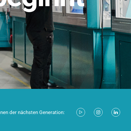
stem für industrielle Anwendungen –
d zukunftsfähig.
ecken
onen der nächsten Generation: