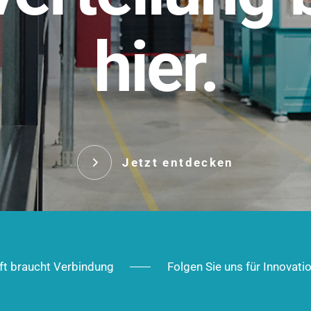
t.
hier.
Das innovative Stecksy
robust, IP-geschützt un
 Robust im Alltag,
ig im Ausbau.
Jetzt entd
Jetzt entdecken
ft braucht Verbindung
Folgen Sie uns für Innovati