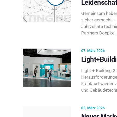
Leidenschaf
Gemeinsam haben 
sicher gemacht – 
Jahrzehnte techni
Partners Doepke.
07. März 2026
Light+Build
Light + Building 20
Herausforderunge
Frankfurt wieder 
und Gebäudetechni
02. März 2026
Neuer Marke