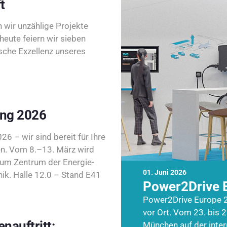
t
wir unzählige Projekte
heute feiern wir sieben
sche Exzellenz unseres
ing 2026
26 – wir sind bereit für Ihre
n. Vom 8.–13. März wird
zum Zentrum der Energie-
01. Juni 2026
k. Halle 12.0 – Stand E41
Power2Drive 
Power2Drive Europe 2
vor Ort. Vom 23. bis 2
nauftritt:
München auf der inte