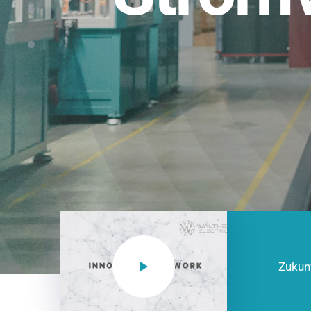
Einsatzberei
NEO CEE: Energieverteilung mit System.
effizient in der Installation, zukunftsfäh
Jetzt entdecken
Zukun