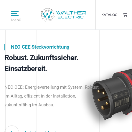
KATALOG
Menü
NEO CEE Steckvorrichtung
NEO ISY System
Robust. Zukunftssicher.
Intelligenz trifft Energie.
WALTHER ELECTRIC
Einsatzbereit.
Intelligente Stromverteilung
Das innovative Stecksystem für industrielle
beginnt hier.
NEO CEE: Energieverteilung mit System. Robust
Anwendungen – robust, IP-geschützt und
im Alltag, effizient in der Installation,
zukunftsfähig.
zukunftsfähig im Ausbau.
Jetzt entdecken
Jetzt entdecken