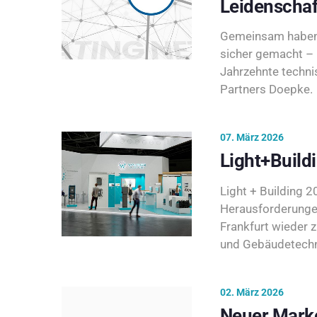
Leidenschaf
Gemeinsam haben 
sicher gemacht – 
Jahrzehnte techni
Partners Doepke.
07. März 2026
Light+Build
Light + Building 20
Herausforderunge
Frankfurt wieder 
und Gebäudetechni
02. März 2026
Neuer Marke