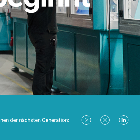
stem für industrielle Anwendungen –
d zukunftsfähig.
ecken
onen der nächsten Generation: