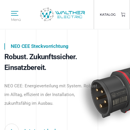
KATALOG
Menü
NEO CEE Steckvorrichtung
NEO ISY System
Robust. Zukunftssicher.
Intelligenz trifft Energie.
WALTHER ELECTRIC
Einsatzbereit.
Intelligente Stromverteilung
Das innovative Stecksystem für industrielle
beginnt hier.
NEO CEE: Energieverteilung mit System. Robust
Anwendungen – robust, IP-geschützt und
im Alltag, effizient in der Installation,
zukunftsfähig.
zukunftsfähig im Ausbau.
Jetzt entdecken
Jetzt entdecken