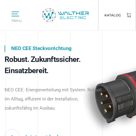
KATALOG
Menü
NEO CEE Steckvorrichtung
NEO ISY System
Robust. Zukunftssicher.
Intelligenz trifft Energie.
WALTHER ELECTRIC
Einsatzbereit.
Intelligente Stromverteilung
Das innovative Stecksystem für industrielle
beginnt hier.
NEO CEE: Energieverteilung mit System. Robust
Anwendungen – robust, IP-geschützt und
im Alltag, effizient in der Installation,
zukunftsfähig.
zukunftsfähig im Ausbau.
Jetzt entdecken
Jetzt entdecken