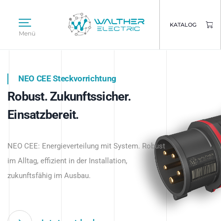
KATALOG
Menü
NEO CEE Steckvorrichtung
NEO ISY System
Robust. Zukunftssicher.
Intelligenz trifft Energie.
WALTHER ELECTRIC
Einsatzbereit.
Intelligente Stromverteilung
Das innovative Stecksystem für industrielle
beginnt hier.
NEO CEE: Energieverteilung mit System. Robust
Anwendungen – robust, IP-geschützt und
im Alltag, effizient in der Installation,
zukunftsfähig.
zukunftsfähig im Ausbau.
Jetzt entdecken
Jetzt entdecken