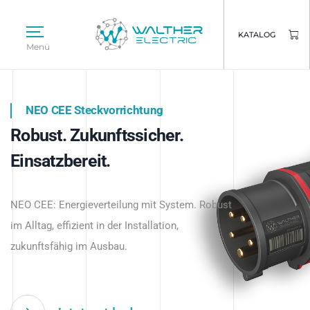
KATALOG
Menü
NEO CEE Steckvorrichtung
NEO ISY System
Robust. Zukunftssicher.
Intelligenz trifft Energie.
WALTHER ELECTRIC
Einsatzbereit.
Intelligente Stromverteilung
Das innovative Stecksystem für industrielle
beginnt hier.
NEO CEE: Energieverteilung mit System. Robust
Anwendungen – robust, IP-geschützt und
im Alltag, effizient in der Installation,
zukunftsfähig.
zukunftsfähig im Ausbau.
Jetzt entdecken
Jetzt entdecken