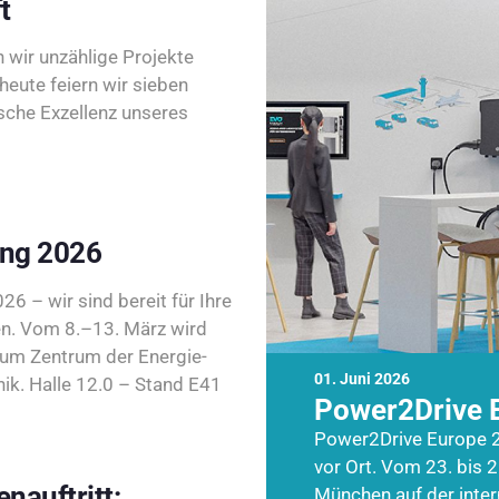
t
wir unzählige Projekte
heute feiern wir sieben
sche Exzellenz unseres
ing 2026
26 – wir sind bereit für Ihre
n. Vom 8.–13. März wird
zum Zentrum der Energie-
01. Juni 2026
k. Halle 12.0 – Stand E41
Power2Drive 
Power2Drive Europe 2
vor Ort. Vom 23. bis 2
nauftritt:
München auf der inte