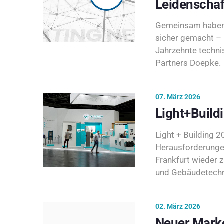
Leidenschaf
Gemeinsam haben 
sicher gemacht – 
Jahrzehnte techni
Partners Doepke.
07. März 2026
Light+Build
Light + Building 20
Herausforderunge
Frankfurt wieder 
und Gebäudetechni
02. März 2026
Neuer Marke