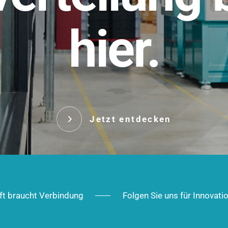
t.
hier.
Das innovative Stecksy
robust, IP-geschützt un
 Robust im Alltag,
ig im Ausbau.
Jetzt entd
Jetzt entdecken
ft braucht Verbindung
Folgen Sie uns für Innovati