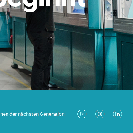
stem für industrielle Anwendungen –
d zukunftsfähig.
ecken
onen der nächsten Generation: