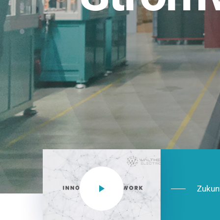
Einsatzberei
NEO CEE: Energieverteilung mit System.
effizient in der Installation, zukunftsfäh
Jetzt entdecken
Zukun