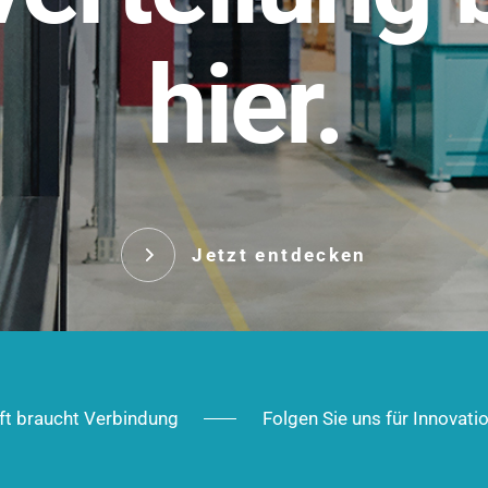
t.
hier.
Das innovative Stecksy
robust, IP-geschützt un
 Robust im Alltag,
ig im Ausbau.
Jetzt entd
Jetzt entdecken
ft braucht Verbindung
Folgen Sie uns für Innovati