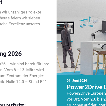
t
wir unzählige Projekte
heute feiern wir sieben
sche Exzellenz unseres
ing 2026
26 – wir sind bereit für Ihre
n. Vom 8.–13. März wird
zum Zentrum der Energie-
01. Juni 2026
k. Halle 12.0 – Stand E41
Power2Drive 
Power2Drive Europe 2
vor Ort. Vom 23. bis 2
nauftritt:
München auf der inte