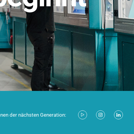
stem für industrielle Anwendungen –
d zukunftsfähig.
ecken
onen der nächsten Generation: