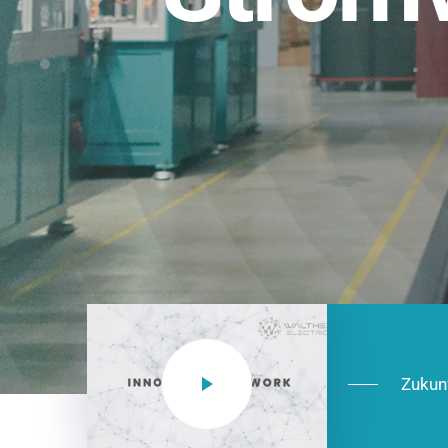
Einsatzberei
NEO CEE: Energieverteilung mit System.
effizient in der Installation, zukunftsfäh
Jetzt entdecken
Zukun