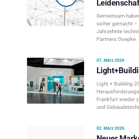
Leidenschaf
Gemeinsam haben 
sicher gemacht – 
Jahrzehnte techni
Partners Doepke.
07. März 2026
Light+Build
Light + Building 20
Herausforderunge
Frankfurt wieder 
und Gebäudetechni
02. März 2026
Neuer Marke