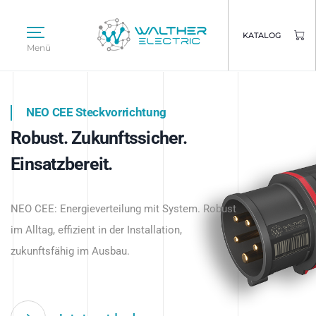
KATALOG
Menü
NEO CEE Steckvorrichtung
NEO ISY System
Robust. Zukunftssicher.
Intelligenz trifft Energie.
WALTHER ELECTRIC
Einsatzbereit.
Intelligente Stromverteilung
Das innovative Stecksystem für industrielle
beginnt hier.
NEO CEE: Energieverteilung mit System. Robust
Anwendungen – robust, IP-geschützt und
im Alltag, effizient in der Installation,
zukunftsfähig.
zukunftsfähig im Ausbau.
Jetzt entdecken
Jetzt entdecken