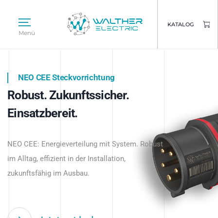
KATALOG
Menü
NEO CEE Steckvorrichtung
NEO ISY System
Robust. Zukunftssicher.
Intelligenz trifft Energie.
WALTHER ELECTRIC
Einsatzbereit.
Intelligente Stromverteilung
Das innovative Stecksystem für industrielle
beginnt hier.
NEO CEE: Energieverteilung mit System. Robust
Anwendungen – robust, IP-geschützt und
im Alltag, effizient in der Installation,
zukunftsfähig.
zukunftsfähig im Ausbau.
Jetzt entdecken
Jetzt entdecken