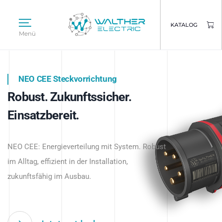
KATALOG
Menü
NEO CEE Steckvorrichtung
NEO ISY System
Robust. Zukunftssicher.
Intelligenz trifft Energie.
WALTHER ELECTRIC
Einsatzbereit.
Intelligente Stromverteilung
Das innovative Stecksystem für industrielle
beginnt hier.
NEO CEE: Energieverteilung mit System. Robust
Anwendungen – robust, IP-geschützt und
im Alltag, effizient in der Installation,
zukunftsfähig.
zukunftsfähig im Ausbau.
Jetzt entdecken
Jetzt entdecken