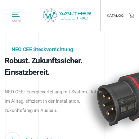
KATALOG
Menü
NEO CEE Steckvorrichtung
NEO ISY System
Robust. Zukunftssicher.
Intelligenz trifft Energie.
WALTHER ELECTRIC
Einsatzbereit.
Intelligente Stromverteilung
Das innovative Stecksystem für industrielle
beginnt hier.
NEO CEE: Energieverteilung mit System. Robust
Anwendungen – robust, IP-geschützt und
im Alltag, effizient in der Installation,
zukunftsfähig.
zukunftsfähig im Ausbau.
Jetzt entdecken
Jetzt entdecken