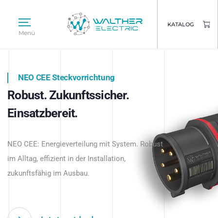
KATALOG
Menü
NEO CEE Steckvorrichtung
NEO ISY System
Robust. Zukunftssicher.
Intelligenz trifft Energie.
WALTHER ELECTRIC
Einsatzbereit.
Intelligente Stromverteilung
Das innovative Stecksystem für industrielle
beginnt hier.
NEO CEE: Energieverteilung mit System. Robust
Anwendungen – robust, IP-geschützt und
im Alltag, effizient in der Installation,
zukunftsfähig.
zukunftsfähig im Ausbau.
Jetzt entdecken
Jetzt entdecken